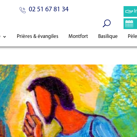
02 51 67 81 34
I
e
Prières & évangiles
Montfort
Basilique
Pèl