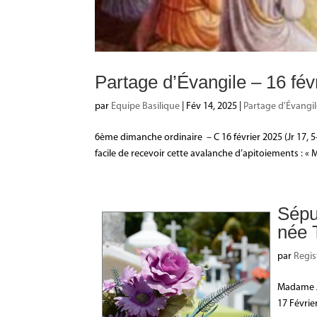
Partage d’Évangile – 16 fév
par
Equipe Basilique
|
Fév 14, 2025
|
Partage d'Évangi
6ème dimanche ordinaire – C 16 février 2025 (Jr 17, 5-
facile de recevoir cette avalanche d’apitoiements : « 
Sép
née
par
Regis
Madame J
17 Févrie