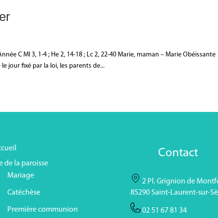
er
nnée C Ml 3, 1-4 ; He 2, 14-18 ; Lc 2, 22-40 Marie, maman – Marie Obéissante
jour fixé par la loi, les parents de...
cueil
Contact
e de la paroisse
Mariage
2 Pl. Grignion de Montfo
Catéchèse
85290 Saint-Laurent-sur-Sè
Première communion
02 51 67 81 34