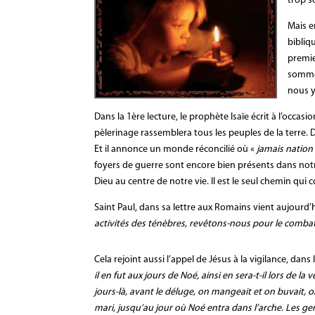
trop so
Mais e
bibliq
premie
sommes
nous y
Dans la 1ère lecture, le prophète Isaïe écrit à l’occ
pèlerinage rassemblera tous les peuples de la terre. D
Et il annonce un monde réconcilié où «
jamais nation c
foyers de guerre sont encore bien présents dans notr
Dieu au centre de notre vie. Il est le seul chemin qui cond
Saint Paul, dans sa lettre aux Romains vient aujourd’
activités des ténèbres, revêtons-nous pour le combat
Cela rejoint aussi l’appel de Jésus à la vigilance, dans
il en fut aux jours de Noé, ainsi en sera-t-il lors de l
jours-là, avant le déluge, on mangeait et on buvait,
mari, jusqu’au jour où Noé entra dans l’arche. Les ge