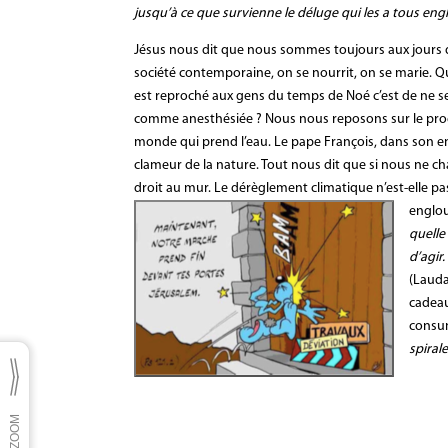
jusqu’à ce que survienne le déluge qui les a tous engl
Jésus nous dit que nous sommes toujours aux jours 
société contemporaine, on se nourrit, on se marie. Qu
est reproché aux gens du temps de Noé c’est de ne se
comme anesthésiée ? Nous nous reposons sur le prog
monde qui prend l’eau. Le pape François, dans son en
clameur de la nature. Tout nous dit que si nous ne c
droit au mur. Le dérèglement climatique n’est-elle p
englou
quelle
d’agir
(Lauda
cadeau
consum
spiral