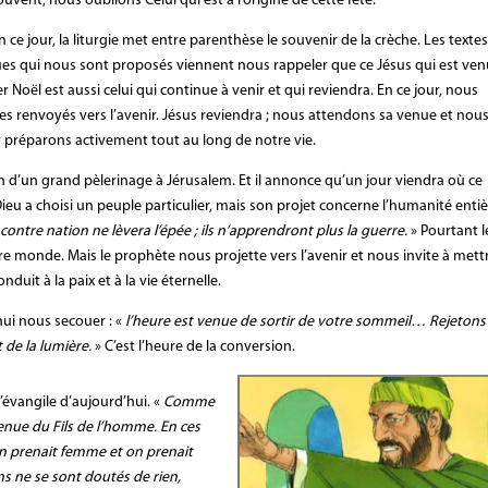
uvent, nous oublions Celui qui est à l’origine de cette fête.
n ce jour, la liturgie met entre parenthèse le souvenir de la crèche. Les texte
ues qui nous sont proposés viennent nous rappeler que ce Jésus qui est ve
r Noël est aussi celui qui continue à venir et qui reviendra. En ce jour, nous
 renvoyés vers l’avenir. Jésus reviendra ; nous attendons sa venue et nou
 préparons activement tout au long de notre vie.
asion d’un grand pèlerinage à Jérusalem. Et il annonce qu’un jour viendra où ce
ieu a choisi un peuple particulier, mais son projet concerne l’humanité entiè
ontre nation ne lèvera l’épée ; ils n’apprendront plus la guerre.
» Pourtant l
e monde. Mais le prophète nous projette vers l’avenir et nous invite à mett
uit à la paix et à la vie éternelle.
hui nous secouer : «
l’heure est venue de sortir de votre sommeil… Rejetons 
 de la lumière.
» C’est l’heure de la conversion.
 l’évangile d’aujourd’hui. «
Comme
a venue du Fils de l’homme. En ces
 on prenait femme et on prenait
ns ne se sont doutés de rien,