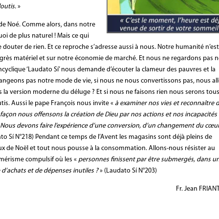
outis.
»
de Noé. Comme alors, dans notre
oi de plus naturel ! Mais ce qui
 douter de rien. Et ce reproche s’adresse aussi à nous. Notre humanité n’est
rès matériel et sur notre économie de marché. Et nous ne regardons pas 
cyclique ‘Laudato Sí’ nous demande d’écouter la clameur des pauvres et la
hangeons pas notre mode de vie, si nous ne nous convertissons pas, nous al
as la version moderne du déluge ? Et si nous ne faisons rien nous serons tou
tis.
Aussi le pape François nous invite «
à examiner nos vies et reconnaître 
 façon nous offensons la création de Dieu par nos actions et nos incapacités
. Nous devons faire l’expérience d’une conversion, d’un changement du cœur
to Sí N°218) Pendant ce temps de l’Avent les magasins sont déjà pleins de
x de Noël et tout nous pousse à la consommation. Allons-nous résister au
érisme compulsif où les «
personnes finissent par être submergés, dans u
e d’achats et de dépenses inutiles ?
» (Laudato Sí N°203)
Fr. Jean FRIAN