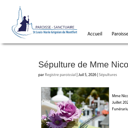
Accueil
Paroiss
Sépulture de Mme Ni
par
Registre paroissial
|
Juil 5, 2026
|
Sépultures
Mme Nicol
Juillet 2
Funérariu