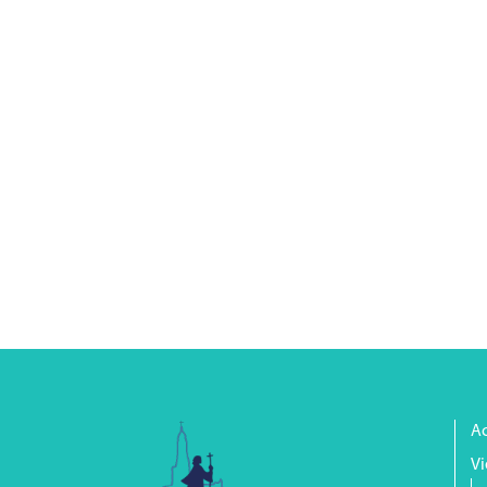
Ac
Vi