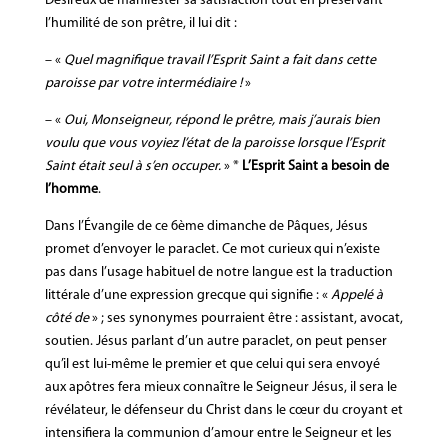
Désireux de manifester sa satisfaction tout en préservant
l’humilité de son prêtre, il lui dit :
– «
Quel magnifique travail l’Esprit Saint a fait dans cette
paroisse par votre intermédiaire !
»
– «
Oui, Monseigneur, répond le prêtre, mais j’aurais bien
voulu que vous voyiez l’état de la paroisse lorsque l’Esprit
Saint était seul à s’en occuper.
» *
L’Esprit Saint a besoin de
l’homme
.
Dans l’Évangile de ce 6ème dimanche de Pâques, Jésus
promet d’envoyer le paraclet. Ce mot curieux qui n’existe
pas dans l’usage habituel de notre langue est la traduction
littérale d’une expression grecque qui signifie : «
Appelé à
côté de
» ; ses synonymes pourraient être : assistant, avocat,
soutien. Jésus parlant d’un autre paraclet, on peut penser
qu’il est lui-même le premier et que celui qui sera envoyé
aux apôtres fera mieux connaître le Seigneur Jésus, il sera le
révélateur, le défenseur du Christ dans le cœur du croyant et
intensifiera la communion d’amour entre le Seigneur et les