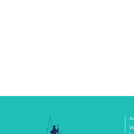
Ac
Vi