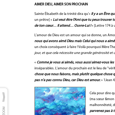
AIMER DIEU, AIMER SON PROCHAIN
Sainte Élisabeth de la trinité dira qu’«
Il y a un Être q
un prêtre] «
Lui veut être l’Ami que tu peux trouver tou
de ton cœur… Il attend… Ouvre-Lui !
» [Lettre 174 à 
L’amour de Dieu est un amour qui se donne, un Amour 
nous qui avons aimé Dieu mais Celui qui nous a aimé
un choix conséquent à faire ! Voilà pourquoi Mère Th
jour, et que cela nécessite une grande générosité et
«
Comme je vous ai aimés, vous aussi aimez-vous les 
inséparables. L’amour du prochain est le lieu de "vér
chose que nous faisons, mais plutôt quelque chos
pas n’a pas connu Dieu, car Dieu est amour.
» 1Jean 4
Cela pour dire qu
(ma sœur &mon frè
malhonnêteté, d
parvenez pas à tr