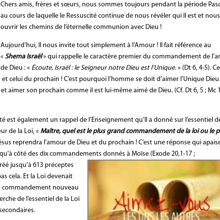
Chers amis, frères et sœurs, nous sommes toujours pendant la période Pas
au cours de laquelle le Ressuscité continue de nous révéler qui Il est et nou
ouvrir les chemins de l’éternelle communion avec Dieu !
Aujourd’hui, Il nous invite tout simplement à l’Amour ! Il fait référence au
«
Shema Israël
» qui rappelle le caractère premier du commandement de l’
de Dieu : «
Écoute, Israël : le Seigneur notre Dieu est l’Unique.
» (Dt 6, 4-5). C
t celui du prochain ! C’est pourquoi l’homme se doit d’aimer l’Unique Dieu
et aimer son prochain comme il est lui-même aimé de Dieu. (Cf. Dt 6, 5 ; Mc 
té est également un rappel de l’Enseignement qu’Il a donné sur l’essentiel d
r de la Loi, «
Maître, quel est le plus grand commandement de la loi ou le p
Jésus reprendra l’amour de Dieu et du prochain ! C’est une réponse qui apais
 qu’à côté des dix commandements donnés à Moïse (Exode 20,1-17 ;
créé jusqu’à 613 préceptes
as cela. Et la Loi devenait
r. Le commandement nouveau
che de l’essentiel de la Loi
 secondaires.