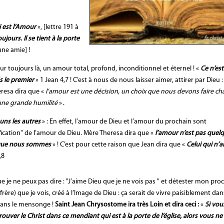
ui est l’Amour
», [lettre 191 à
jours. Il se tient à la porte
une amie] !
toujours là, un amour total, profond, inconditionnel et éternel ! «
Ce n’es
s le premier
» 1 Jean 4,7 ! C’est à nous de nous laisser aimer, attirer par Dieu :
eresa dira que «
l’amour est une décision, un choix que nous devons faire c
 une grande humilité
»․
uns les autres
» : En effet, l’amour de Dieu et l’amour du prochain sont
ification" de l’amour de Dieu. Mère Theresa dira que «
l’amour n’est pas quel
e que nous sommes
» ! C’est pour cette raison que Jean dira que «
Celui qui n’
,8
e je ne peux pas dire : "J’aime Dieu que je ne vois pas " et détester mon pro
re) que je vois, créé à l’Image de Dieu : ça serait de vivre paisiblement dan
ans le mensonge !
Saint Jean Chrysostome ira très Loin et dira ceci :
«
Si vou
ouver le Christ dans ce mendiant qui est à la porte de l’église, alors vous ne