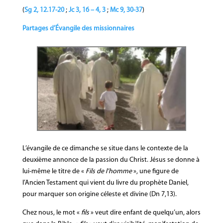
(
Sg 2, 12.17-20
;
Jc 3, 16 – 4, 3
;
Mc 9, 30-37
)
Partages d’Évangile des missionnaires
L’évangile de ce dimanche se situe dans le contexte de la
deuxième annonce de la passion du Christ. Jésus se donne à
lui-même le titre de «
Fils de l’homme
», une figure de
l’Ancien Testament qui vient du livre du prophète Daniel,
pour marquer son origine céleste et divine (Dn 7,13).
Chez nous, le mot «
fils
» veut dire enfant de quelqu’un, alors