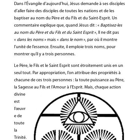
Dans l’Évangile d’aujourd’hui, Jésus demande à ses disciples
d’aller faire des disciples de toutes les nations et de les
baptiser au nom du Père et du Fils et du Saint-Esprit. Un
commentaire explique que, quand Jésus dit : «
Baptisez-les
au nom du Père et du Fils et du Saint Esprit
», Il ne dit pas
«
dans les noms
» mais «
dans le nom
», par où il montre
l’unité de l’essence. Ensuite, il emploie trois noms, pour
montrer qu’il y a trois personnes.
Le Père, le Fils et le Saint Esprit sont étroitement unis en un
seul tout. Par appropriation, l’on attribue des propriétés à
chacune de ces trois personnes : la toute puissance au Père,
la Sagesse au Fils et l’Amour à l’Esprit.
Mais, chaque action
divine
est
l’œuvr
e de
toute
la
Trinité.