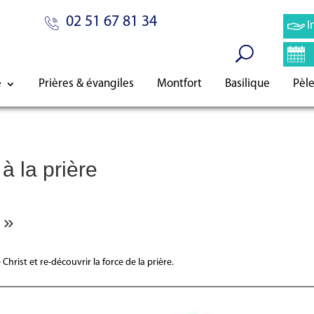
02 51 67 81 34
I
e
Prières & évangiles
Montfort
Basilique
Pèl
 la prière
»
hrist et re-découvrir la force de la prière.