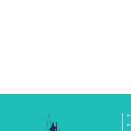
Ac
Vi