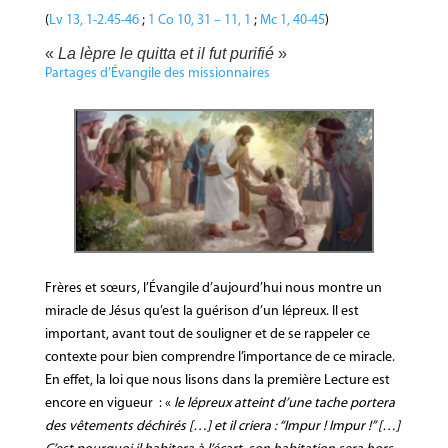
(
Lv 13, 1-2.45-46
;
1 Co 10, 31 – 11, 1
;
Mc 1, 40-45
)
«
La lèpre le quitta et il fut purifié
»
Partages d’Évangile des missionnaires
Frères et sœurs, l’Évangile d’aujourd’hui nous montre un
miracle de Jésus qu’est la guérison d’un lépreux. Il est
important, avant tout de souligner et de se rappeler ce
contexte pour bien comprendre l’importance de ce miracle.
En effet, la loi que nous lisons dans la première Lecture est
encore en vigueur : «
le lépreux atteint d’une tache portera
des vêtements déchirés […] et il criera : “Impur ! Impur !” […]