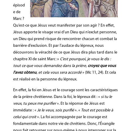
épisod
e de
Marc ?
Qu’est-ce que Jésus veut manifester par son agir ? En effet,
Jésus apporte le visage vrai d’un Dieu qui n’exclut personne,
un Dieu qui prend risque de rencontrer chacun et combat la
barrière d’exclusion. Et par l’audace du lépreux, nous
découvrons la véracité de ce que Jésus dira plus tard dans le
chapitre XI de saint Marc :«
C’est pourquoi, je vous le dis :
tout ce que vous demandez dans la prière,
croyez que vous
l’avez obtenu
, et cela vous sera accordé
» (Mc 11, 24). Et cela
est réalisé en la personne du lépreux.
En effet, la foi en Jésus et le courage sont les caractéristiques
de la prière chrétienne. Dans la foi, le lépreux dit : «
si tu le
veux, tu peux me purifier
». Et la réponse de Jésus est
immédiate : «
Je le veux, sois purifié
». «
Tout est possible à
celui qui croit
». La foi accompagnée par le courage est
fondamentale dans notre vie de chrétiens. Donc, l’Évangile
nous fait retourner sur nous-même à nous interroger sur la