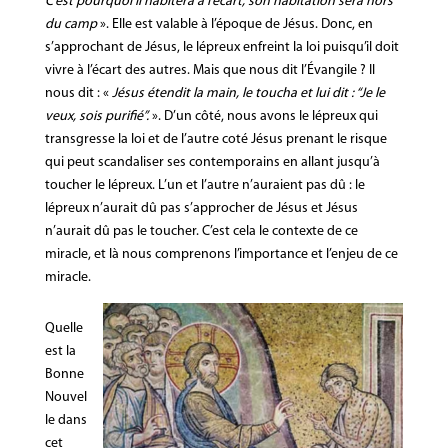
C’est pourquoi il habitera à l’écart, son habitation sera hors
du camp
». Elle est valable à l’époque de Jésus. Donc, en
s’approchant de Jésus, le lépreux enfreint la loi puisqu’il doit
vivre à l’écart des autres. Mais que nous dit l’Évangile ? Il
nous dit : «
Jésus étendit la main, le toucha et lui dit : “Je le
veux, sois purifié”.
». D’un côté, nous avons le lépreux qui
transgresse la loi et de l’autre coté Jésus prenant le risque
qui peut scandaliser ses contemporains en allant jusqu’à
toucher le lépreux. L’un et l’autre n’auraient pas dû : le
lépreux n’aurait dû pas s’approcher de Jésus et Jésus
n’aurait dû pas le toucher. C’est cela le contexte de ce
miracle, et là nous comprenons l’importance et l’enjeu de ce
miracle.
Quelle
est la
Bonne
Nouvel
le dans
cet