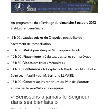
Au programme du pèlerinage du
dimanche 8 octobre 2023
à St-Laurent-sur-Sèvre :
9 h 00 :
Laudes suivies du Chapelet
, possibilité du
sacrement de réconciliation
10 h 30 :
Messe
présidée par Monseigneur Jacolin
12 h 00 :
Pique-nique
tiré du sac, des salles sont prévues
13 h 30 :
Visites
des lieux « Mémoires »
14 h 00 :
Conférence
à la Crypte de la Basilique « Montfort et
Saint Jean-Paul II » par M. Bertrand LEMAIRE
15 h 00 :
Concert
sur les cantiques du Père de Montfort
animé par le Père Willy et son équipe
« Bénissons à jamais le Seigneur
dans ses bienfaits »