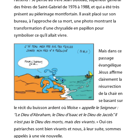
l’attend ? Je pense au frère Jean Bulteau, supérieur général
des frères de Saint-Gabriel de 1976 à 1988, et qui a été très
présent au pèlerinage montfortain. Il avait placé sur son
bureau, à l‘approche de sa mort, une photo montrant la
transformation d’une chrysalide en papillon pour
symboliser ce qu’il allait vivre.
Mais dans ce
passage
évangélique
Jésus affirme
clairement la
résurrection
de la chair en
se basant sur
le récit du buisson ardent où Moïse «
appelle le Seigneur :
“Le Dieu d’Abraham, le Dieu d’Isaac et le Dieu de Jacob.” Il
n’est pas le Dieu des morts, mais des vivants.
» Oui ces
patriarches sont bien vivants et nous, à leur suite, sommes
appelés à une vie nouvelle.