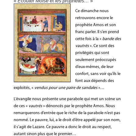
«
Écouter Moïse et les prophètes…
»
Ce dimanche nous
retrouvons encore le
prophète Amos et son
franc parler. Il s’en prend
cette fois à la «
bande des
vautrés
». Ce sont des
privilégiés qui sont
seulement préoccupés
d’eux-mêmes, de leur
confort, sans voir qu’ils le
font aux dépends des
exploités, «
vendus pour une paire de sandales
»…
L’évangile nous présente une parabole qui met un scène un
de ces «
vautrés
» dénoncés par le prophète Amos. Nous
remarquerons d’entrée que le riche de la parabole n’est pas
nommé. Le pauvre, lui, a le droit d’être appelé par son nom,
il s’agit de Lazare. Ce pauvre a donc le droit au respect,
autant sinon plus que le premier…