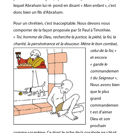
lequel Abraham lui ré- pond en disant «
Mon enfant
», c’est
donc bien un fils d’Abraham.
Pour un chrétien, c’est inacceptable. Nous devons nous
comporter de la façon proposée par St Paul à Timothée.
«
Toi, homme de Dieu, recherche la justice, la piété, la foi, la
charité, la persévérance et la douceur.
Mène le bon combat,
celui de la foi,
»
et encore
«
garde le
commandemen
t du Seigneur
»,
Nous avons bien
que le plus
grand
commandemen
t est d’aimer
Dieu et son
prochain
comme soi-même. Ce dont le riche de la parabole ne s’était